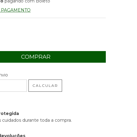
to
pagando com Boleto
E PAGAMENTO
 CEP:
ALTERAR CEP
nvio
CALCULAR
rotegida
 cuidados durante toda a compra.
devoluções