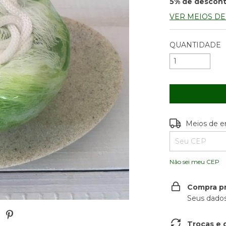
5% de descon
VER MEIOS D
QUANTIDADE
Entregas para o
Meios de e
Não sei meu CEP
Compra p
Seus dados
Trocas e 