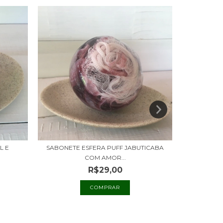
L E
SABONETE ESFERA PUFF JABUTICABA
SABONET
COM AMOR...
R$29,00